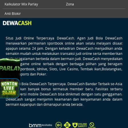
Kalkulator Mix Parlay
Zona
Arcade
Anti Blokir
Promosi
Referral
Situs Judi Online Terpercaya
DewaCash
. Agen Judi Bola DewaCash
menawarkan permainan sportbook online akan selalu melayani disaat
VIP
apapun selama 24 jam. Dengan kehadiran DewaCash menjadikan anda
Member
semakin mudah untuk melakukan transaksi judi online serta memberikan
anda pengalaman berbeda dalam bermain judi. DewaCash menyediakan
taruhan game online terbaik dengan berbagai pilihan yang beragam
Lainnya
seperti Sportbook, Idnlive, Slots, Live Casino, Tembak ikan,Bolatangkas,
Togel, E-sports dan Poker.
VERSI DESKTOP
Agen Judi Bola DewaCash Terpercaya. DewaCash Bandar Terbaik se-Asia
memberikan banyak bonus termasuk member baru. Fasilitas terbaru
©
aplikasi versi mobile DewaCash bisa dinikmati dengan satu genggaman.
DEWACASH
DewaCash sangat menjamin keamanan dan kenyamanan anda dalam
Situs
bermain kapanpun dan dimanapun anda berada.
Website
Bandar
Agen
Taruhan