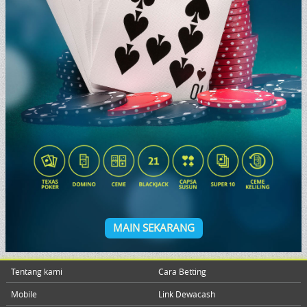
Live Casino
Poker
PROMO
Slots
PROMO
IDN Live
Togel
PROMO
Elottery
MAIN SEKARANG
Tangkas
PROMO
Tentang kami
Cara Betting
Tembak Ikan
Mobile
Link Dewacash